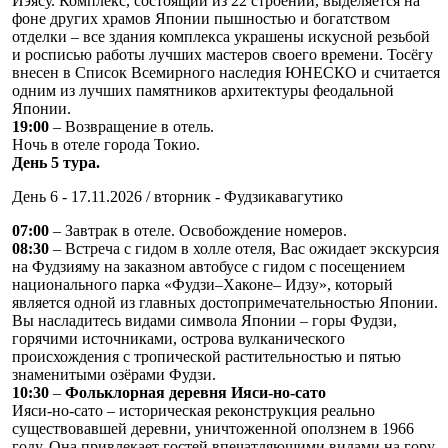
Иэясу. Комплекс, состоящий из 22 строений, выделяется на
фоне других храмов Японии пышностью и богатством
отделки – все здания комплекса украшены искусной резьбой
и росписью работы лучших мастеров своего времени. Тосёгу
внесен в Список Всемирного наследия ЮНЕСКО и считается
одним из лучших памятников архитектуры феодальной
Японии.
19:00
– Возвращение в отель.
Ночь в отеле города Токио.
День 5 тура.
День 6 - 17.11.2026 / вторник - Фудзикавагутико
07:00
– Завтрак в отеле. Освобождение номеров.
08:30
– Встреча с гидом в холле отеля, Вас ожидает экскурсия
на Фудзияму на заказном автобусе с гидом с посещением
национального парка «Фудзи–Хаконе– Идзу», который
является одной из главных достопримечательностью Японии.
Вы насладитесь видами символа Японии – горы Фудзи,
горячими источниками, острова вулканического
происхождения с тропической растительностью и пятью
знаменитыми озёрами Фудзи.
10:30
–
Фольклорная деревня Ияси-но-сато
Ияси-но-сато – историческая реконструкция реально
существовавшей деревни, уничтоженной оползнем в 1966
году. Она привлекает гостей впечатляющими видами на гору