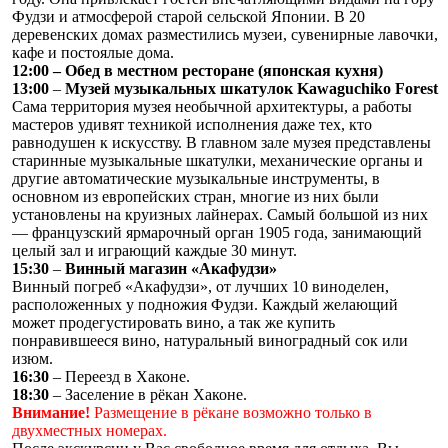
Фудзи и атмосферой старой сельской Японии. В 20
деревенских домах разместились музеи, сувенирные лавочки,
кафе и постоялые дома.
12:00 – Обед в местном ресторане (японская кухня)
13:00
–
Музей музыкальных шкатулок Kawaguchiko Forest
Сама территория музея необычной архитектуры, а работы
мастеров удивят техникой исполнения даже тех, кто
равнодушен к искусству. В главном зале музея представлены
старинные музыкальные шкатулки, механические органы и
другие автоматические музыкальные инструменты, в
основном из европейских стран, многие из них были
установлены на круизных лайнерах. Самый большой из них
— французский ярмарочный орган 1905 года, занимающий
целый зал и играющий каждые 30 минут.
15:30
–
Винный магазин «Акафудзи»
Винный погреб «Акафудзи», от лучших 10 виноделен,
расположенных у подножия Фудзи. Каждый желающий
может продегустировать вино, а так же купить
понравившееся вино, натуральный виноградный сок или
изюм.
16:30
– Переезд в Хаконе.
18:30
– Заселение в рёкан Хаконе.
Внимание!
Размещение в рёкане возможно только в
двухместных номерах.