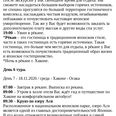
После экскурсии у Вас свободное время для отдыха. Вы
сможете насладиться большим выбором горячих источников,
не спешно прогулятся по большой территории гостиничного
комплекса, наслаждаясь чистым воздухом, незабываемыми
пейзажами и почувствовать настоящее японское
умиротворение. Так же у Вас будет возможность заказать за
дополнительную плату массаж и другие виды спа услуг.
19:00
– Ужин в рёкане.
*
Рёкан
– это гостиница в традиционном японском стиле,
часто в таких гостиницах есть горячие источники. Такая
гостиница, это больше чем место для отдыха, в рёкане у Вас
есть возможность почувствовать традиционный образ жизни
и японское гостеприимство.
*Ночь в рёкане г. Хаконе.
День 6 тура.
День 7 - 18.11.2026 / среда - Хаконе - Осака
07:00
– Завтрак в рекане. Выписка из рекана.
09:00
– Утром в холле отеля Вас ждёт гид и путешествие по
Хаконе на комфортабельном автобусе!
09:30
–
Круиз по озеру Аси
Расположенное в национальном японском парке, озеро Аси
является одной из главных достопримечательностей Японии.
В его водах отражаются великолепные пейзажи и самый