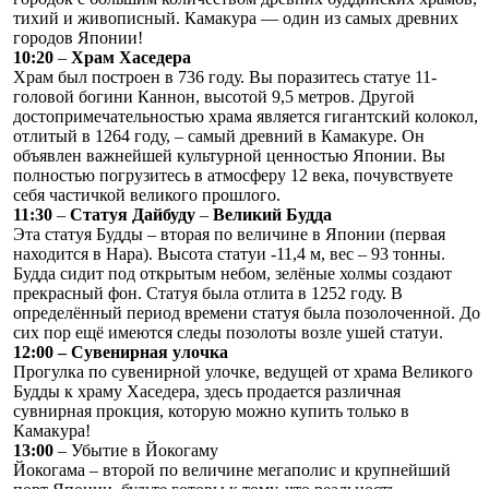
тихий и живописный. Камакура — один из самых древних
городов Японии!
10:20
–
Храм Хаседера
Храм был построен в 736 году. Вы поразитесь статуе 11-
головой богини Каннон, высотой 9,5 метров. Другой
достопримечательностью храма является гигантский колокол,
отлитый в 1264 году, – самый древний в Камакуре. Он
объявлен важнейшей культурной ценностью Японии. Вы
полностью погрузитесь в атмосферу 12 века, почувствуете
себя частичкой великого прошлого.
11:30
–
Статуя Дайбуду
–
Великий Будда
Эта статуя Будды – вторая по величине в Японии (первая
находится в Нара). Высота статуи -11,4 м, вес – 93 тонны.
Будда сидит под открытым небом, зелёные холмы создают
прекрасный фон. Статуя была отлита в 1252 году. В
определённый период времени статуя была позолоченной. До
сих пор ещё имеются следы позолоты возле ушей статуи.
12:00 – Сувенирная улочка
Прогулка по сувенирной улочке, ведущей от храма Великого
Будды к храму Хаседера, здесь продается различная
сувнирная прокция, которую можно купить только в
Камакура!
13:00
– Убытие в Йокогаму
Йокогама – второй по величине мегаполис и крупнейший