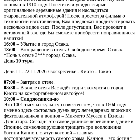
основан в 1910 году. Посетители увидят старые
оригинальные деревянные здания и насладиться
очаровательной атмосферой! После просмотра фильма о
технологии изготовления, Вам предложат продигустировать
несколько видов сакэ. После дигустации, Вас проводят в
вставочный зал, где Вы сможете приобрести понравившиеся
напитки!
16:00
– Убытие в город Осака.
18:00
– Возвращение в отель. Свободное время. Отдых.
*Ночь в отеле 3*** города Осака.
День 10 тура.
День 11 - 22.11.2026 / воскресенье - Киото - Токио
07:00
– Завтрак в отеле.
08:30
– В холле отеля Вас ждёт гид и экскурсия в город
Киото на комфортабельном автобусе!
10:00
–
Сандзюсанген-до
Это 1001 тысяча скульптур известен тем, что в 1604 году
именно здесь состоялась дуэль двух легендарных японских
фехтовальщиков и воинов – Миямото Мусаси и Ёсиоки
Дэнситиро. Сегодня это самое длинное деревянное здание в
Японии, символизирующие тридцать три воплощения
богини Каннон, статуи которой – главная
достопримечательность самого храма. Каннон – это богиня