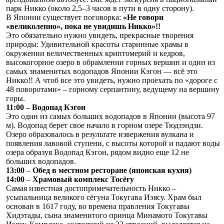
парк Никко (около 2,5–3 часов в пути в одну сторону).
В Японии существует поговорка:
«Не говори
«великолепно», пока не увидишь Никко»!!
Это обязательно нужно увидеть, прекрасные творения
природы: Удивительной красоты старинные храмы в
окружении величественных криптомерий и кедров,
высокогорное озеро в обрамлении горных вершин и один из
самых знаменитых водопадов Японии Кэгон — всё это
Никко!! А чтоб все это увидеть, нужно проехать по «дороге с
48 поворотами» – горному серпантину, ведущему на вершину
горы.
11:00 – Водопад Кэгон
Это один из самых больших водопадов в Японии (высота 97
м). Водопад берет свое начало в горном озере Тюдзэндзи.
Озеро образовалось в результате извержения вулкана и
появления лавовой ступени, с высоты которой и падают воды
озера образуя Водопад Кэгон, рядом видно еще 12 не
больших водопадов.
13:00
–
Обед в местном ресторане (японская кухня)
14:00
–
Храмовый комплекс Тосёгу
Самая известная достопримечательность Никко –
усыпальница великого сёгуна Токугава Иэясу. Храм был
основан в 1617 году, во времена правления Токугавы
Хидэтады, сына знаменитого принца Минамото Токугавы