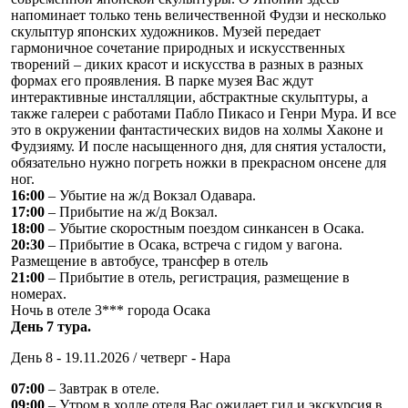
напоминает только тень величественной Фудзи и несколько
скульптур японских художников. Музей передает
гармоничное сочетание природных и искусственных
творений – диких красот и искусства в разных в разных
формах его проявления. В парке музея Вас ждут
интерактивные инсталляции, абстрактные скульптуры, а
также галереи с работами Пабло Пикасо и Генри Мура. И все
это в окружении фантастических видов на холмы Хаконе и
Фудзияму. И после насыщенного дня, для снятия усталости,
обязательно нужно погреть ножки в прекрасном онсене для
ног.
16:00
– Убытие на ж/д Вокзал Одавара.
17:00
– Прибытие на ж/д Вокзал.
18:00
– Убытие скоростным поездом синкансен в Осака.
20:30
– Прибытие в Осака, встреча с гидом у вагона.
Размещение в автобусе, трансфер в отель
21:00
– Прибытие в отель, регистрация, размещение в
номерах.
Ночь в отеле 3*** города Осака
День 7 тура.
День 8 - 19.11.2026 / четверг - Нара
07:00
– Завтрак в отеле.
09:00
– Утром в холле отеля Вас ожидает гид и экскурсия в