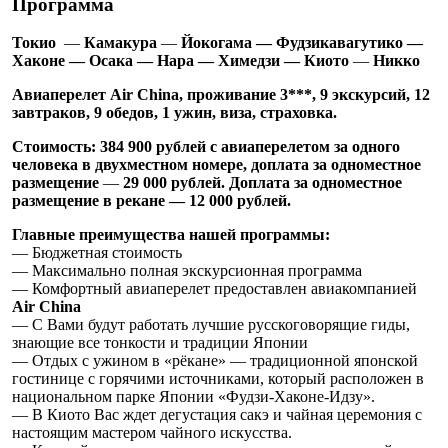
Программа
Токио
—
Камакура
—
Йокогама — Фудзикавагутико —
Хаконе — Осака — Нара — Химедзи — Киото
—
Никко
Авиаперелет Air China, проживание 3***, 9 экскурсий, 12
завтраков, 9 обедов, 1 ужин, виза, страховка.
Стоимость: 384 900 рублей с авиаперелетом за одного
человека в двухместном номере, доплата за одноместное
размещение
—
29 000 рублей. Доплата за одноместное
размещение в рекане — 12 000 рублей.
Главные преимущества нашей программы:
— Бюджетная стоимость
— Максимально полная экскурсионная программа
— Комфортный авиаперелет предоставлен авиакомпанией
Air
China
— С Вами будут работать лучшие русскоговорящие гиды,
знающие все тонкости и традиции Японии
— Отдых с ужином в «рёкане» — традиционной японской
гостинице с горячими источниками, который расположен в
национальном парке Японии «Фудзи-Хаконе-Идзу».
— В Киото Вас ждет дегустация сакэ и чайная церемония с
настоящим мастером чайного искусства.