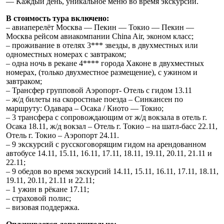
— Каждый день, уникальное меню во время экскурсий.
В стоимость тура включено:
– авиаперелёт Москва — Пекин — Токио — Пекин —
Москва рейсом авиакомпании China Air, эконом класс;
– проживание в отелях 3*** звезды, в двухместных или
одноместных номерах с завтраком;
– одна ночь в рекане 4**** города Хаконе в двухместных
номерах, (только двухместное размещение), с ужином и
завтраком;
– Трансфер групповой Аэропорт- Отель с гидом 13.11
– ж/д билеты на скоростные поезда – Синкансен по
маршруту: Одавара – Осака / Киото — Токио;
– 3 трансфера с сопровождающим от ж/д вокзала в отель г.
Осака 18.11, ж/д вокзал – Отель г. Токио – на шатл-басс 22.11,
Отель г. Токио – Аэропорт 24.11.
– 9 экскурсий с русскоговорящим гидом на арендованном
автобусе 14.11, 15.11, 16.11, 17.11, 18.11, 19.11, 20.11, 21.11 и
22.11;
– 9 обедов во время экскурсий 14.11, 15.11, 16.11, 17.11, 18.11,
19.11, 20.11, 21.11 и 22.11;
– 1 ужин в рёкане 17.11;
– страховой полис;
– визовая поддержка.