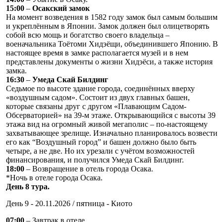
15:00
–
Осакский замок
На момент возведения в 1582 году замок был самым большим
и укреплённым в Японии. Замок должен был олицетворять
собой всю мощь и богатство своего владельца –
военачальника Тоётоми Хидэёщи, объединившего Японию. В
настоящее время в замке располагается музей и в нем
представлены документы о жизни Хидэёси, а также история
замка.
16:30
–
Умеда Скай Билдинг
Седьмое по высоте здание города, соединённых вверху
«воздушным садом». Состоит из двух главных башен,
которые связаны друг с другом «Плавающим Садом-
Обсерваторией» на 39-м этаже. Открывающийся с высоты 39
этажа вид на огромный живой мегаполис – по-настоящему
захватывающее зрелище. Изначально планировалось возвести
его как “Воздушный город” и башен должно было быть
четыре, а не две. Но их урезали с учётом возможностей
финансирования, и получился Умеда Скай Билдинг.
18:00
– Возвращение в отель города Осака.
*Ночь в отеле города Осака.
День 8 тура.
День 9 - 20.11.2026 / пятница - Киото
07:00
– Завтрак в отеле.