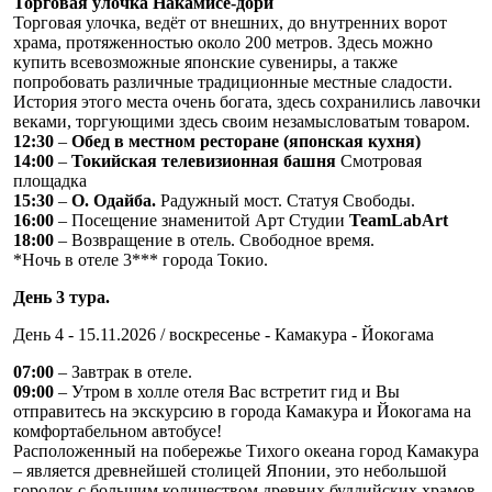
Торговая улочка Накамисе-дори
Торговая улочка, ведёт от внешних, до внутренних ворот
храма, протяженностью около 200 метров. Здесь можно
купить всевозможные японские сувениры, а также
попробовать различные традиционные местные сладости.
История этого места очень богата, здесь сохранились лавочки
веками, торгующими здесь своим незамысловатым товаром.
12:30
–
Обед в местном ресторане (японская кухня)
14:00
–
Токийская телевизионная башня
Смотровая
площадка
15:30
–
О. Одайба.
Радужный мост. Статуя Свободы.
16:00
– Посещение знаменитой Арт Студии
TeamLabArt
18:00
– Возвращение в отель. Свободное время.
*Ночь в отеле 3*** города Токио.
День 3 тура.
День 4 - 15.11.2026 / воскресенье - Камакура - Йокогама
07:00
– Завтрак в отеле.
09:00
– Утром в холле отеля Вас встретит гид и Вы
отправитесь на экскурсию в города Камакура и Йокогама на
комфортабельном автобусе!
Расположенный на побережье Тихого океана город Камакура
– является древнейшей столицей Японии, это небольшой
городок с большим количеством древних буддийских храмов,