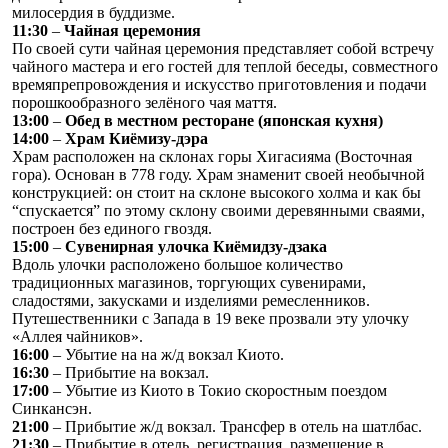
милосердия в буддизме.
11:30
–
Чайная церемония
По своей сути чайная церемония представляет собой встречу
чайного мастера и его гостей для теплой беседы, совместного
времяпрепровождения и искусство приготовления и подачи
порошкообразного зелёного чая маття.
13:00
–
Обед в местном ресторане (японская кухня)
14:00
–
Храм Киёмизу-дэра
Храм расположен на склонах горы Хигасияма (Восточная
гора). Основан в 778 году. Храм знаменит своей необычной
конструкцией: он стоит на склоне высокого холма и как бы
“спускается” по этому склону своими деревянными сваями,
построен без единого гвоздя.
15:00
–
Сувенирная улочка Киёмидзу-дзака
Вдоль улочки расположено большое количество
традиционных магазинов, торгующих сувенирами,
сладостями, закусками и изделиями ремесленников.
Путешественники с Запада в 19 веке прозвали эту улочку
«Аллея чайников».
16:00
– Убытие на на ж/д вокзал Киото.
16:30
– Прибытие на вокзал.
17:00
– Убытие из Киото в Токио скоростным поездом
Синкансэн.
21:00
– Прибытие ж/д вокзал. Трансфер в отель на шатлбас.
21:30
– Прибытие в отель, регистрация, размещение в