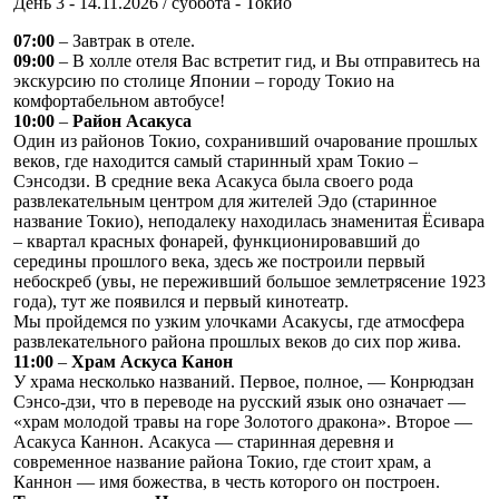
День 3 - 14.11.2026 / суббота - Токио
07:00
– Завтрак в отеле.
09:00
– В холле отеля Вас встретит гид, и Вы отправитесь на
экскурсию по столице Японии – городу Токио на
комфортабельном автобусе!
10:00
–
Район Асакуса
Один из районов Токио, сохранивший очарование прошлых
веков, где находится самый старинный храм Токио –
Сэнсодзи. В средние века Асакуса была своего рода
развлекательным центром для жителей Эдо (старинное
название Токио), неподалеку находилась знаменитая Ёсивара
– квартал красных фонарей, функционировавший до
середины прошлого века, здесь же построили первый
небоскреб (увы, не переживший большое землетрясение 1923
года), тут же появился и первый кинотеатр.
Мы пройдемся по узким улочками Асакусы, где атмосфера
развлекательного района прошлых веков до сих пор жива.
11:00
–
Храм Аскуса Канон
У храма несколько названий. Первое, полное, — Конрюдзан
Сэнсо-дзи, что в переводе на русский язык оно означает —
«храм молодой травы на горе Золотого дракона». Второе —
Асакуса Каннон. Асакуса — старинная деревня и
современное название района Токио, где стоит храм, а
Каннон — имя божества, в честь которого он построен.