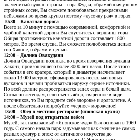
знаменитый вулкан страны – гора Фудзи, обрамлённая узором
стройных сосен, Вы сможете полюбоваться прекрасными
пейзажами во время круиза поэтому «кусочку рая» в горах.
10:30
–
Канатная дорога
Всего за 10 минут с помощью современной, комфортной и
удобной канатной дороги Вы спуститесь с вершины горы.
Общая протяженность канатной дороги составляет 1800
метров. Во время спуска, Вы сможете полюбоваться цепью
гор Хаконе, озёрами и цепью.
12:00
–
Долина Овакудани
Долина Овакудани возникла во время извержения вулкана
Хаконэ, произошедшего более 3000 лет назад. После этого
события в его кратере, который в диаметре насчитывает
около 13 000 метров, сформировалось несколько новых
вулканов и начали пробиваться наружу серные источники.
По всей долине распространяется запах серы и белый дым.
Согласно легендам, если съесть яйцо, сваренное в воде
источников, то Вы продлите себе здоровье и долголетие. А
после обязательно попробуйте «черное» мороженое!
13:00
–
Обед в местном ресторане (японская кухня)
14:00
–
Музей под открытым небом
Музей, так называемый «Японское чудо» был основан в 1969
году. С самого начала парк задумывался как смешение самых
разных культур и эпох: от античного искусства до
современной японской скульптуры. О Японии здесь