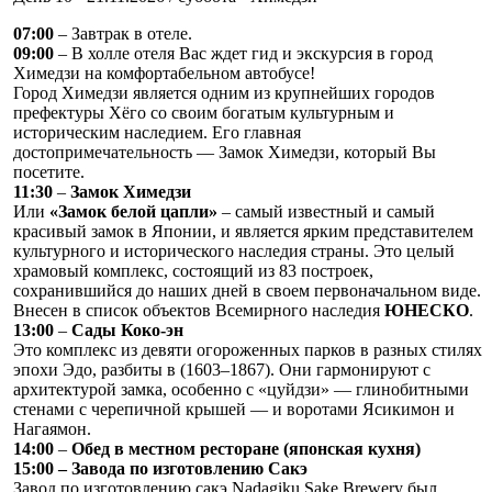
07:00
– Завтрак в отеле.
09:00
– В холле отеля Вас ждет гид и экскурсия в город
Химедзи на комфортабельном автобусе!
Город Химедзи является одним из крупнейших городов
префектуры Хёго со своим богатым культурным и
историческим наследием. Его главная
достопримечательность — Замок Химедзи, который Вы
посетите.
11:30
–
Замок Химедзи
Или
«Замок белой цапли»
– самый известный и самый
красивый замок в Японии, и является ярким представителем
культурного и исторического наследия страны. Это целый
храмовый комплекс, состоящий из 83 построек,
сохранившийся до наших дней в своем первоначальном виде.
Внесен в список объектов Всемирного наследия
ЮНЕСКО
.
13:00
–
Сады Коко-эн
Это комплекс из девяти огороженных парков в разных стилях
эпохи Эдо, разбиты в (1603–1867). Они гармонируют с
архитектурой замка, особенно с «цуйдзи» — глинобитными
стенами с черепичной крышей — и воротами Ясикимон и
Нагаямон.
14:00
–
Обед в местном ресторане (японская кухня)
15:00 – Завода по изготовлению Сакэ
Завод по изготовлению сакэ Nadagiku Sake Brewery был