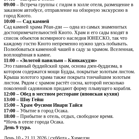
09:00
– Встреча группы с гидом в холле отеля, размещение в
заказном автобусе, отправление на обзорную экскурсию в
город Киото.
10:00 — Сад камней
Сад камней храма Рёан-дзи — одна из самых знаменитых
достопримечательностей Киото. Храм и его сады входят в
список объектов всемирного наследия ЮНЕСКО, так что
каждому гостю Киото непременно нужно здесь побывать.
Полюбоваться каменной чашей в саду за храмом. Вселенная,
воплощённая в камне.
11:00 – «Золотой павильон – Кинкакудзи»
Это главный буддийский храм, основа дзен-буддизма, в
котором содержатся мощи Будды, покрытые золотым листом.
Крыша золотого храма также покрыта тончайшим золотым
листом. Рядом с храмом растёт сосна, которой несколько
поколений садовников придают форму плывущего корабля.
12:00 – Обед в местном ресторане (японская кухня)
13:00 – Шоу Гейш
15:00 – Храм Фусими Инари Тайся
17:00
– Убытие в город Осака.
18:00
– Прибытие в отель, отдых, свободное время.
*Ночь в отеле города Осака.
День 9 тура.
День 10 - 21.11.2026 / суббота - Химедзи