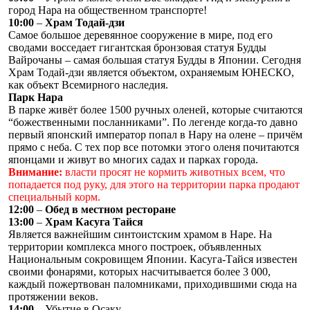
город Нара на общественном транспорте!
10:00
–
Храм Тодай-дзи
Самое большое деревянное сооружение в мире, под его
сводами восседает гигантская бронзовая статуя Будды
Вайрочаны – самая большая статуя Будды в Японии. Сегодня
Храм Тодай-дзи является объектом, охраняемым ЮНЕСКО,
как объект Всемирного наследия.
Парк Нара
В парке живёт более 1500 ручных оленей, которые считаются
“божественными посланниками”. По легенде когда-то давно
первый японский император попал в Нару на олене – причём
прямо с неба. С тех пор все потомки этого оленя почитаются
японцами и живут во многих садах и парках города.
Внимание:
власти просят не кормить животных всем, что
попадается под руку, для этого на территории парка продают
специальный корм.
12:00
–
Обед в местном ресторане
13:00
–
Храм Касуга Тайся
Является важнейшим синтоистским храмом в Наре. На
территории комплекса много построек, объявленных
Национальным сокровищем Японии. Касуга-Тайся известен
своими фонарями, которых насчитывается более 3 000,
каждый пожертвован паломниками, приходившими сюда на
протяжении веков.
14:00
– Убытие в Осаку.