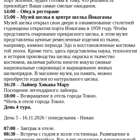
порт Японии, будьте готовы к тому, что реальность
превзойдет Ваши самые смелые ожидания.
14:00
–
Обед в ресторане
15:00 – Музей шелка в центре шелка Йокогамы
Музей шелка открыл свои двери в ознаменование столетней
годовщины открытия порта Иокогама в 1959 году. Чтобы
представить очарование прекрасного шелка, в этом музее
представлены ценные ремесленные изделия из ткани,
например, кимоно периода Эдо и восстановленные костюмы
той эпохи. Кроме того, здесь представлены наука, технология
и история производства шелка; окраска и ткачество
костюмов, включая работы нинген кокухо (живые
национальные сокровища) и выращивание живых
шелкопрядов. В магазине музея, на память, можно
приобрести изделия из натурального шелка.
16:20
–
Лайнер Хикава Мару
Посещение легендарного лайнера.
18:00
– Возвращение в отель города Токио.
*Ночь в отеле города Токио.
День 4 тура.
День 5 - 16.11.2026 / понедельник - Никко
07:00
– Завтрак в отеле.
08:30
– Встреча с гидом в холле гостиницы. Размещение в
арендованном автобусе. Вас ждет экскурсия в национальный