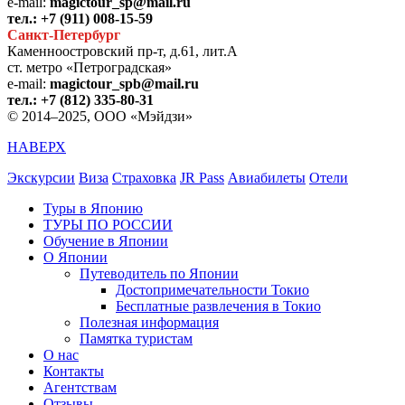
e-mail:
magictour_sp@mail.ru
тел.: +7 (911) 008-15-59
Санкт-Петербург
Каменноостровский пр-т, д.61, лит.А
ст. метро «Петроградская»
e-mail:
magictour_spb@mail.ru
тел.: +7 (812) 335-80-31
© 2014–2025, ООО «Мэйдзи»
НАВЕРХ
Экскурсии
Виза
Страховка
JR Pass
Авиабилеты
Отели
Туры в Японию
ТУРЫ ПО РОССИИ
Обучение в Японии
О Японии
Путеводитель по Японии
Достопримечательности Токио
Бесплатные развлечения в Токио
Полезная информация
Памятка туристам
О нас
Контакты
Агентствам
Отзывы