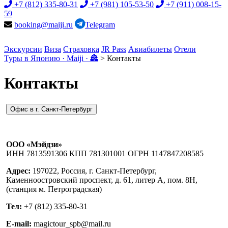
+7 (812) 335-80-31
+7 (981) 105-53-50
+7 (911) 008-15-
59
booking@maiji.ru
Telegram
Экскурсии
Виза
Страховка
JR Pass
Авиабилеты
Отели
Туры в Японию · Maiji · 🏯
>
Контакты
Контакты
Офис в г. Санкт-Петербург
ООО «Мэйдзи»
ИНН 7813591306 КПП 781301001 ОГРН 1147847208585
Адрес:
197022, Россия, г. Санкт-Петербург,
Каменноостровский проспект, д. 61, литер А, пом. 8Н,
(станция м. Петроградская)
Тел:
+7 (812) 335-80-31
E-mail:
magictour_spb@mail.ru