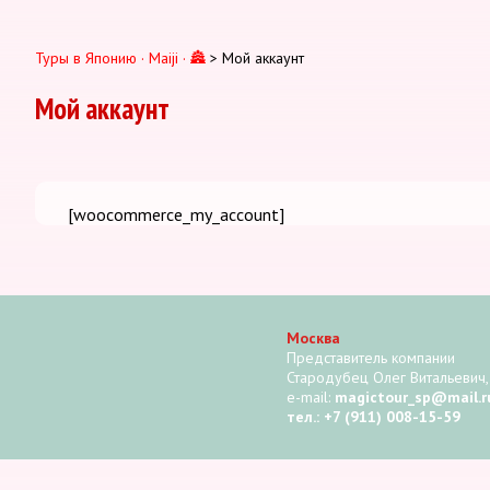
Туры в Японию · Maiji · 🏯
>
Мой аккаунт
Мой аккаунт
[woocommerce_my_account]
Москва
Представитель компании
Стародубец Олег Витальевич,
e-mail:
magictour_sp@mail.r
тел.: +7 (911) 008-15-59