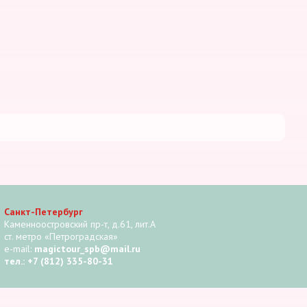
Санкт-Петербург
Каменноостровский пр-т, д.61, лит.А
ст. метро «Петроградская»
e-mail:
magictour_spb@mail.ru
тел.: +7 (812) 335-80-31