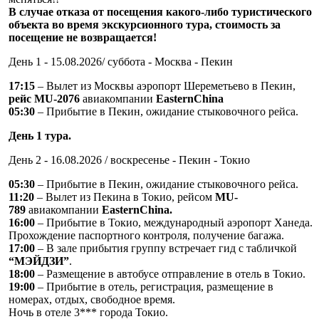
В случае отказа от посещения какого-либо туристического
объекта во время экскурсионного тура, стоимость за
посещение не возвращается!
День 1 - 15.08.2026/ суббота - Москва - Пекин
17:15
– Вылет из Москвы аэропорт Шереметьево в Пекин,
рейс
MU
-2076
авиакомпании
E
asternChina
05:30
– Прибытие в Пекин, ожидание стыковочного рейса.
День 1 тура.
День 2 - 16.08.2026 / воскресенье - Пекин - Токио
05:30
– Прибытие в Пекин, ожидание стыковочного рейса.
11:20
– Вылет из Пекина в Токио, рейсом
MU-
789
авиакомпании
EasternChina.
16:00
– Прибытие в Токио, международный аэропорт Ханеда.
Прохождение паспортного контроля, получение багажа.
17:00
– В зале прибытия группу встречает гид с табличкой
“МЭЙДЗИ”
.
18:00
– Размещение в автобусе отправление в отель в Токио.
19:00
– Прибытие в отель, регистрация, размещение в
номерах, отдых, свободное время.
Ночь в отеле 3*** города Токио.