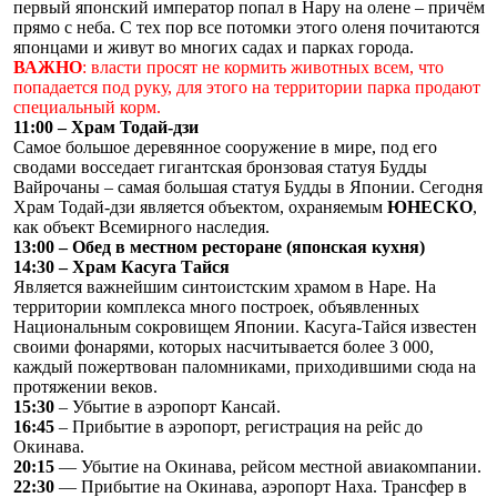
первый японский император попал в Нару на олене – причём
прямо с неба. С тех пор все потомки этого оленя почитаются
японцами и живут во многих садах и парках города.
ВАЖНО
: власти просят не кормить животных всем, что
попадается под руку, для этого на территории парка продают
специальный корм.
11:00 – Храм Тодай-дзи
Самое большое деревянное сооружение в мире, под его
сводами восседает гигантская бронзовая статуя Будды
Вайрочаны – самая большая статуя Будды в Японии. Сегодня
Храм Тодай-дзи является объектом, охраняемым
ЮНЕСКО
,
как объект Всемирного наследия.
13:00 – Обед в местном ресторане (японская кухня)
14:30 – Храм Касуга Тайся
Является важнейшим синтоистским храмом в Наре. На
территории комплекса много построек, объявленных
Национальным сокровищем Японии. Касуга-Тайся известен
своими фонарями, которых насчитывается более 3 000,
каждый пожертвован паломниками, приходившими сюда на
протяжении веков.
15:30
– Убытие в аэропорт Кансай.
16:45
– Прибытие в аэропорт, регистрация на рейс до
Окинава.
20:15
— Убытие на Окинава, рейсом местной авиакомпании.
22:30
— Прибытие на Окинава, аэропорт Наха. Трансфер в