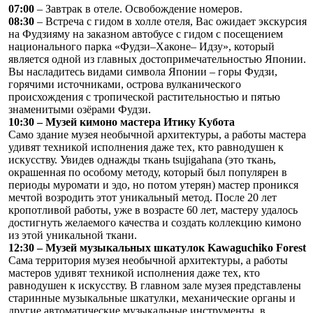
07:00
– Завтрак в отеле. Освобождение номеров.
08:30
– Встреча с гидом в холле отеля, Вас ожидает экскурсия
на Фудзияму на заказном автобусе с гидом с посещением
национального парка «Фудзи–Хаконе– Идзу», который
является одной из главных достопримечательностью Японии.
Вы насладитесь видами символа Японии – горы Фудзи,
горячими источниками, острова вулканического
происхождения с тропической растительностью и пятью
знаменитыми озёрами Фудзи.
10:30 – Музей кимоно мастера Итику Кубота
Само здание музея необычной архитектуры, а работы мастера
удивят техникой исполнения даже тех, кто равнодушен к
искусству. Увидев однажды ткань tsujigahana (это ткань,
окрашенная по особому методу, который был популярен в
периоды муромати и эдо, но потом утерян) мастер проникся
мечтой возродить этот уникальный метод. После 20 лет
кропотливой работы, уже в возрасте 60 лет, мастеру удалось
достигнуть желаемого качества и создать коллекцию кимоно
из этой уникальной ткани.
12:30 – Музей музыкальных шкатулок Kawaguchiko Forest
Сама территория музея необычной архитектуры, а работы
мастеров удивят техникой исполнения даже тех, кто
равнодушен к искусству. В главном зале музея представлены
старинные музыкальные шкатулки, механические органы и
другие автоматические музыкальные инструменты, в