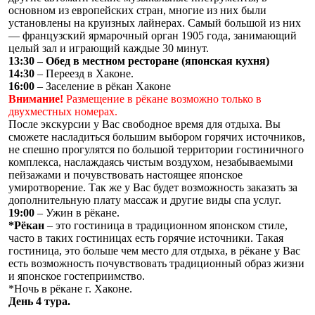
основном из европейских стран, многие из них были
установлены на круизных лайнерах. Самый большой из них
— французский ярмарочный орган 1905 года, занимающий
целый зал и играющий каждые 30 минут.
13:30 – Обед в местном ресторане (японская кухня)
14:30
– Переезд в Хаконе.
16:00
– Заселение в рёкан Хаконе
Внимание!
Размещение в рёкане возможно только в
двухместных номерах.
После экскурсии у Вас свободное время для отдыха. Вы
сможете насладиться большим выбором горячих источников,
не спешно прогулятся по большой территории гостиничного
комплекса, наслаждаясь чистым воздухом, незабываемыми
пейзажами и почувствовать настоящее японское
умиротворение. Так же у Вас будет возможность заказать за
дополнительную плату массаж и другие виды спа услуг.
19:00
– Ужин в рёкане.
*Рёкан
– это гостиница в традиционном японском стиле,
часто в таких гостиницах есть горячие источники. Такая
гостиница, это больше чем место для отдыха, в рёкане у Вас
есть возможность почувствовать традиционный образ жизни
и японское гостеприимство.
*Ночь в рёкане г. Хаконе.
День 4 тура.