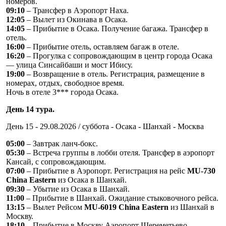
номеров.
09:10
– Трансфер в Аэропорт Наха.
12:05
– Вылет из Окинава в Осака.
14:05
– Прибытие в Осака. Получение багажа. Трансфер в
отель.
16:00
– Прибытие отель, оставляем багаж в отеле.
16:20
– Прогулка с сопровождающим в центр города Осака
— улица Синсайбаши и мост Ибису.
19:00
– Возвращение в отель. Регистрация, размещение в
номерах, отдых, свободное время.
Ночь в отеле 3*** города Осака.
День 14 тура.
День 15 - 29.08.2026 / суббота - Осака - Шанхай - Москва
05:00
– Завтрак ланч-бокс.
05:30
– Встреча группы в лобби отеля. Трансфер в аэропорт
Кансай, с сопровождающим.
07:00
– Прибытие в Аэропорт. Регистрация на рейс
MU-730
China Eastern
из Осака в Шанхай.
09:30
– Убытие из Осака в Шанхай.
11:00
– Прибытие в Шанхай. Ожидание стыковочного рейса.
13:15
– Вылет Рейсом
MU-6019 China Eastern
из Шанхай в
Москву.
18:10
– Прибытие в Москву Аэропорт Шереметьево.