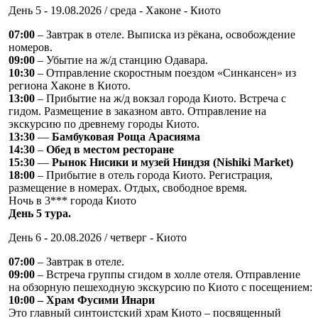
День 5 - 19.08.2026 / среда - Хаконе - Киото
07:00
– Завтрак в отеле. Выписка из рёкана, освобождение
номеров.
09:00
– Убытие на ж/д станцию Одавара.
10:30
– Отправление скоростным поездом «Cинкансен» из
региона Хаконе в Киото.
13:00
– Прибытие на ж/д вокзал города Киото. Встреча с
гидом. Размещение в заказном авто. Отправление на
экскурсию по древнему городы Киото.
13:30
—
Бамбуковая Роща Арасияма
14:30
–
Обед в местом ресторане
15:30
—
Рынок Нисики и музей Ниндзя (Nishiki Market)
18:00
– Прибытие в отель города Киото. Регистрация,
размещение в номерах. Отдых, свободное время.
Ночь в 3*** города Киото
День 5 тура.
День 6 - 20.08.2026 / четверг - Киото
07:00
– Завтрак в отеле.
09:00
– Встреча группы сгидом в холле отеля. Отправление
на обзорную пешеходную экскурсию по Киото с посещением:
10:00 – Храм Фусими Инари
Это главный синтоистский храм Киото – посвященный