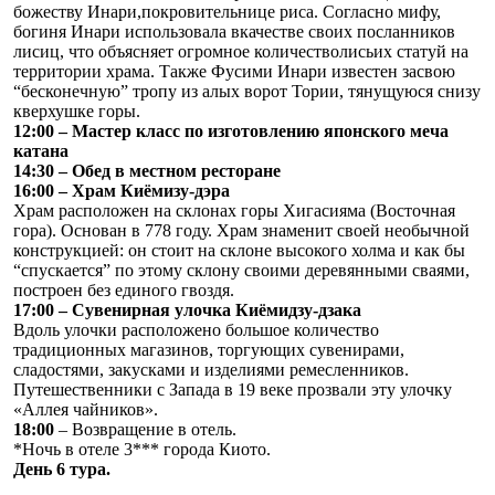
божеству Инари,покровительнице риса. Согласно мифу,
богиня Инари использовала вкачестве своих посланников
лисиц, что объясняет огромное количестволисьих статуй на
территории храма. Также Фусими Инари известен засвою
“бесконечную” тропу из алых ворот Тории, тянущуюся снизу
кверхушке горы.
12:00 – Мастер класс по изготовлению японского меча
катана
14:30 – Обед в местном ресторане
16:00 – Храм Киёмизу-дэра
Храм расположен на склонах горы Хигасияма (Восточная
гора). Основан в 778 году. Храм знаменит своей необычной
конструкцией: он стоит на склоне высокого холма и как бы
“спускается” по этому склону своими деревянными сваями,
построен без единого гвоздя.
17:00 – Сувенирная улочка Киёмидзу-дзака
Вдоль улочки расположено большое количество
традиционных магазинов, торгующих сувенирами,
сладостями, закусками и изделиями ремесленников.
Путешественники с Запада в 19 веке прозвали эту улочку
«Аллея чайников».
18:00
– Возвращение в отель.
*Ночь в отеле 3*** города Киото.
День 6 тура.