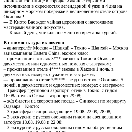
японской гостинице в городке Хаконе с горячими
источниками в окресностях легендарной Фудзи и 4 дня на
шикарном морском побережье в великолепном отеле острова
Окинава!!
— В Киото Вас ждет чайная церемония с настоящими
мастерами чайного искусства.
— Каждый день, уникальное меню во время экскурсий.
В стоимость тура включено:
– авиаперелёт Москва – Шанхай – Токио – Шанхай – Москва
авиакомпания Eastern China, эконом класс;
– проживание в отелях 3*** звезды в Токио и Осака, в
двухместных или одноместных номерах с завтраком;
– проживание в отеле 4**** звезды в Хаконе 1 ночь, в
двухместных номерах с ужином и завтраком;
— проживание в отеле 5***** звезд на острове Окинава, 5
ночей, в двухместных и одноместных номерах с завтраком;
– Трансфер групповой аэропорт- отель в Токио с гидом
16.08/ отель в Осака – аэропорт 29.08;
– ж/д билеты на скоростные поезда – Синкасен по маршруту:
Одавара – Киото;
– 3 трансфера с сопровождающим 19.08. 22.09, 28.08;
– 3 экскурсии с русскоговорящим гидом на арендованном
автобусе 18.08, 19.08 и 22.08;
– 3 экскурсий с русскоговорящим гидом на общественном