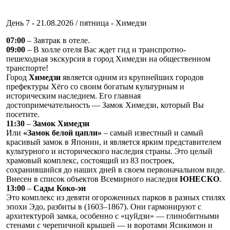
День 7 - 21.08.2026 / пятница - Химедзи
07:00
– Завтрак в отеле.
09:00
– В холле отеля Вас ждет гид и транспротно-
пешеходная экскурсия в город Химедзи на общественном
транспорте!
Город
Химедзи
является одним из крупнейших городов
префектуры Хёго со своим богатым культурным и
историческим наследием. Его главная
достопримечательность — Замок Химедзи, который Вы
посетите.
11:30
–
Замок Химедзи
Или
«Замок белой цапли»
– самый известный и самый
красивый замок в Японии, и является ярким представителем
культурного и исторического наследия страны. Это целый
храмовый комплекс, состоящий из 83 построек,
сохранившийся до наших дней в своем первоначальном виде.
Внесен в список объектов Всемирного наследия
ЮНЕСКО
.
13:00
–
Сады Коко-эн
Это комплекс из девяти огороженных парков в разных стилях
эпохи Эдо, разбиты в (1603–1867). Они гармонируют с
архитектурой замка, особенно с «цуйдзи» — глинобитными
стенами с черепичной крышей — и воротами Ясикимон и