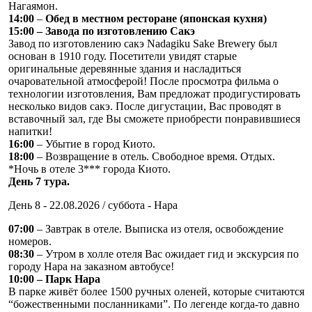
Нагаямон.
14:00
–
Обед в местном ресторане (японская кухня)
15:00 – Завода по изготовлению Сакэ
Завод по изготовлению сакэ Nadagiku Sake Brewery был
основан в 1910 году. Посетители увидят старые
оригинальные деревянные здания и насладиться
очаровательной атмосферой! После просмотра фильма о
технологии изготовления, Вам предложат продигустировать
несколько видов сакэ. После дигустации, Вас проводят в
вставочный зал, где Вы сможете приобрести понравившиеся
напитки!
16:00
– Убытие в город Киото.
18:00
– Возвращение в отель. Свободное время. Отдых.
*Ночь в отеле 3*** города Киото.
День 7 тура.
День 8 - 22.08.2026 / суббота - Нара
07:00
– Завтрак в отеле. Выписка из отеля, освобождение
номеров.
08:30
– Утром в холле отеля Вас ожидает гид и экскурсия по
городу Нара на заказном автобусе!
10:00 – Парк Нара
В парке живёт более 1500 ручных оленей, которые считаются
“божественными посланниками”. По легенде когда-то давно